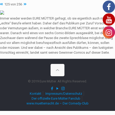
125 von 256
Immer wieder werden EURE MÜTTER gefragt, ob sie eigentlich auch mal
„echte“ Berufe erlernt haben. Daher darf das Publikum per Zuruf Vorschläge
oder Vermutungen äußern, in welcher Branche EURE MÜTTER einst wohl tätig
waren. Danach wird eines von sechs Comic-Bildern ausgewählt, bei dem die
Zuschauer dann während der Pause die zweite Sprechblase möglichst lustig
und vor allem möglichst berufsspezifisch ausfüllen dürfen, können, sollen
oder müssen. Und wer dabei – nach Ansicht des Publikums – den lustigsten
Vorschlag einreicht, landet samt seines Gewinner-Comics auf dieser Seite.
© 2019 Eure Mütter. All Rights Reserved.
Kontakt
Impressum/Datenschutz
Der offizielle Eure Mütter Fanclub
www.muetternacht.de – Der Comedy-Club