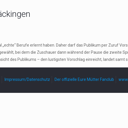
Säckingen
l „echte“ Berufe erlernt haben. Daher darf das Publikum per Zuruf V
sgewählt, bei dem die Zuschauer dann während der Pause die zweite Spr
sicht des Publikums – den lustigsten Vorschlag einreicht, landet samt 
Impressum/Datenschutz
Der offizielle Eure Mütter Fanclub
www.