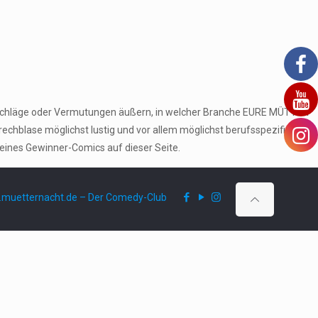
orschläge oder Vermutungen äußern, in welcher Branche EURE MÜTTER
echblase möglichst lustig und vor allem möglichst berufsspezifisch
seines Gewinner-Comics auf dieser Seite.
muetternacht.de – Der Comedy-Club