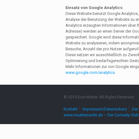
Einsatz von Google Analytics:
Diese Website benutzt Google Analytics,
Analyse der Benutzung der Website zu er
Analytics erzeugten Informationen über Ih
Adresse) werden an einen Server der Goo
gespeichert. Google wird diese Informat
Website zu analysieren, indem anonymisi
Besuche, Anzahl der pro Nutzer aufgerufe
Diese setzen wir ausschließlich zu Zwec
Optimierung und bedarfsgerechten Gesta
Mehr Informationen zur von Google einge
www.google.com/analytics
.
© 2019 Eure Mütter. All Rights Reserved.
Kontakt
Impressum/Datenschutz
Der 
www.muetternacht.de – Der Comedy-Club