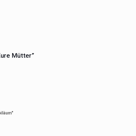
Eure Mütter”
biläum"