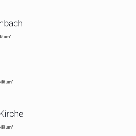
enbach
iläum"
biläum"
-Kirche
biläum"