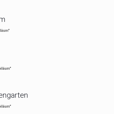
um
iläum"
biläum"
engarten
biläum"