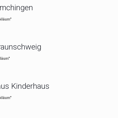
Remchingen
biläum"
Braunschweig
iläum"
aus Kinderhaus
biläum"