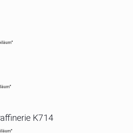
biläum"
iläum"
raffinerie K714
biläum"