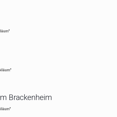
iläum"
biläum"
um Brackenheim
biläum"