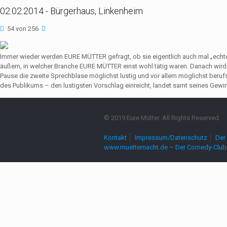
02.02.2014 - Bürgerhaus, Linkenheim
54 von 256
Immer wieder werden EURE MÜTTER gefragt, ob sie eigentlich auch mal „echte
äußern, in welcher Branche EURE MÜTTER einst wohl tätig waren. Danach wir
Pause die zweite Sprechblase möglichst lustig und vor allem möglichst beruf
des Publikums – den lustigsten Vorschlag einreicht, landet samt seines Gewin
© 2019 Eure Mütter. All Rights Reserved.
Kontakt
Impressum/Datenschutz
Der 
www.muetternacht.de – Der Comedy-Club