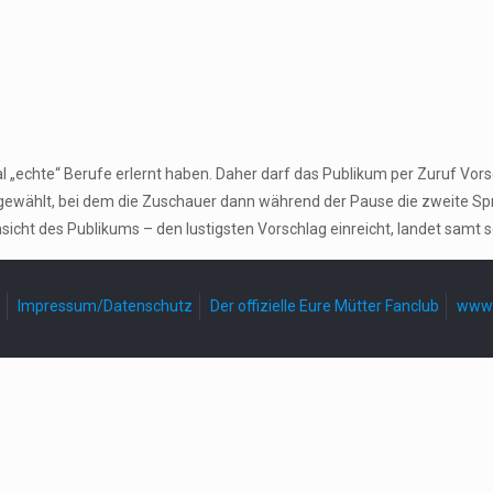
l „echte“ Berufe erlernt haben. Daher darf das Publikum per Zuruf V
sgewählt, bei dem die Zuschauer dann während der Pause die zweite Spr
sicht des Publikums – den lustigsten Vorschlag einreicht, landet samt 
Impressum/Datenschutz
Der offizielle Eure Mütter Fanclub
www.