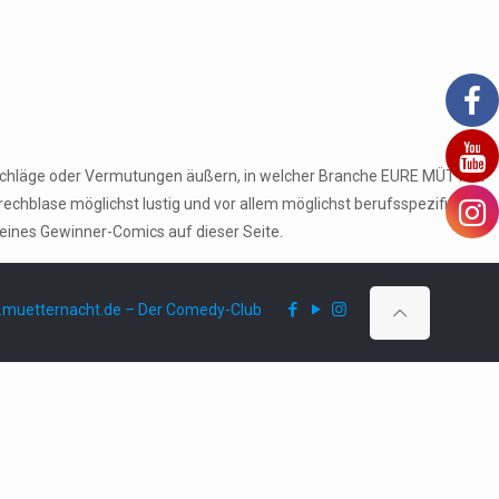
orschläge oder Vermutungen äußern, in welcher Branche EURE MÜTTER
echblase möglichst lustig und vor allem möglichst berufsspezifisch
seines Gewinner-Comics auf dieser Seite.
muetternacht.de – Der Comedy-Club