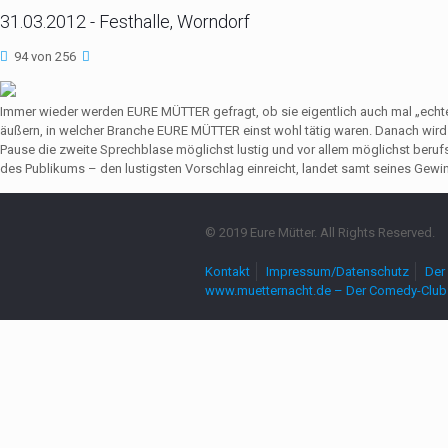
31.03.2012 - Festhalle, Worndorf
94 von 256
Immer wieder werden EURE MÜTTER gefragt, ob sie eigentlich auch mal „echte
äußern, in welcher Branche EURE MÜTTER einst wohl tätig waren. Danach wir
Pause die zweite Sprechblase möglichst lustig und vor allem möglichst beruf
des Publikums – den lustigsten Vorschlag einreicht, landet samt seines Gewin
© 2019 Eure Mütter. All Rights Reserved.
Kontakt
Impressum/Datenschutz
Der 
www.muetternacht.de – Der Comedy-Club