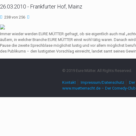
26.03.2010 - Frankfurter Hof, Mainz
238 von 256
Immer wieder werden EURE MÜTTER gefragt, ob sie eigentlich auch mal „echte
äußern, in welcher Branche EURE MÜTTER einst wohl tätig waren. Danach wir
Pause die zweite Sprechblase möglichst lustig und vor allem möglichst beruf
des Publikums – den lustigsten Vorschlag einreicht, landet samt seines Gewin
© 2019 Eure Mütter. All Rights Reserved.
Kontakt
Impressum/Datenschutz
Der 
www.muetternacht.de – Der Comedy-Club