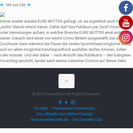
169 von 256
Immer wieder werden EURE MÜTTER gefragt, ob sie eigentlich auch mal
„echte“ Berufe erlernt haben. Daher darf das Publikum per Zuruf Vorschläge
oder Vermutungen äußern, in welcher Branche EURE MÜTTER einst wohl tätig
waren. Danach wird eines von sechs Comic-Bildern ausgewählt, bei dem die
Zuschauer dann während der Pause die zweite Sprechblase möglichst lustig
und vor allem möglichst berufsspezifisch ausfüllen dürfen, können, sollen
oder müssen. Und wer dabei – nach Ansicht des Publikums – den lustigsten
Vorschlag einreicht, landet samt seines Gewinner-Comics auf dieser Seite.
© 2019 Eure Mütter. All Rights Reserved.
Kontakt
Impressum/Datenschutz
Der offizielle Eure Mütter Fanclub
www.muetternacht.de – Der Comedy-Club