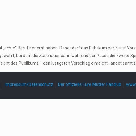
l „echte“ Berufe erlernt haben. Daher darf das Publikum per Zuruf V
sgewählt, bei dem die Zuschauer dann während der Pause die zweite Spr
sicht des Publikums – den lustigsten Vorschlag einreicht, landet samt 
Impressum/Datenschutz
Der offizielle Eure Mütter Fanclub
www.