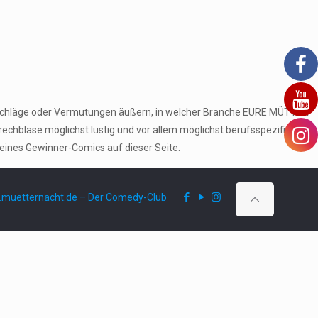
orschläge oder Vermutungen äußern, in welcher Branche EURE MÜTTER
echblase möglichst lustig und vor allem möglichst berufsspezifisch
seines Gewinner-Comics auf dieser Seite.
muetternacht.de – Der Comedy-Club