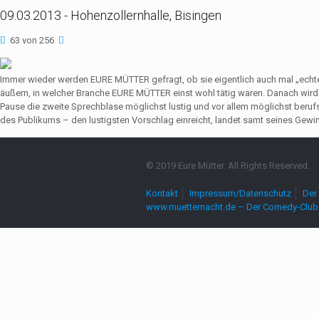
09.03.2013 - Hohenzollernhalle, Bisingen
63 von 256
Immer wieder werden EURE MÜTTER gefragt, ob sie eigentlich auch mal „echte
äußern, in welcher Branche EURE MÜTTER einst wohl tätig waren. Danach wir
Pause die zweite Sprechblase möglichst lustig und vor allem möglichst beruf
des Publikums – den lustigsten Vorschlag einreicht, landet samt seines Gewin
© 2019 Eure Mütter. All Rights Reserved.
Kontakt
Impressum/Datenschutz
Der 
www.muetternacht.de – Der Comedy-Club