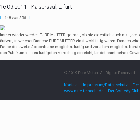
16.03.2011 - Kaisersaal, Erfurt
148 von 256
Immer wieder werden EURE MÜTTER gefragt, ob sie eigentlich auch mal „echte
äußern, in welcher Branche EURE MÜTTER einst wohl tätig waren. Danach wir
Pause die zweite Sprechblase möglichst lustig und vor allem möglichst beruf
des Publikums – den lustigsten Vorschlag einreicht, landet samt seines Gewin
© 2019 Eure Mütter. All Rights Reserved.
Kontakt
Impressum/Datenschutz
Der 
www.muetternacht.de – Der Comedy-Club