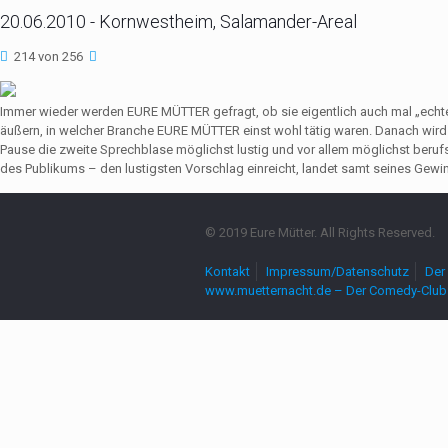
20.06.2010 - Kornwestheim, Salamander-Areal
214 von 256
Immer wieder werden EURE MÜTTER gefragt, ob sie eigentlich auch mal „echte
äußern, in welcher Branche EURE MÜTTER einst wohl tätig waren. Danach wir
Pause die zweite Sprechblase möglichst lustig und vor allem möglichst beruf
des Publikums – den lustigsten Vorschlag einreicht, landet samt seines Gewin
© 2019 Eure Mütter. All Rights Reserved.
Kontakt
Impressum/Datenschutz
Der 
www.muetternacht.de – Der Comedy-Club