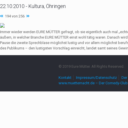
22.10.2010 - Kultura, Öhringen
194 von 256
Immer wieder werden EURE MÜTTER gefragt, ob sie eigentlich auch mal „echte
äußern, in welcher Branche EURE MÜTTER einst wohl tätig waren. Danach wir
Pause die zweite Sprechblase möglichst lustig und vor allem möglichst beruf
des Publikums – den lustigsten Vorschlag einreicht, landet samt seines Gewin
© 2019 Eure Mütter. All Rights Reserved.
Kontakt
Impressum/Datenschutz
Der 
www.muetternacht.de – Der Comedy-Club