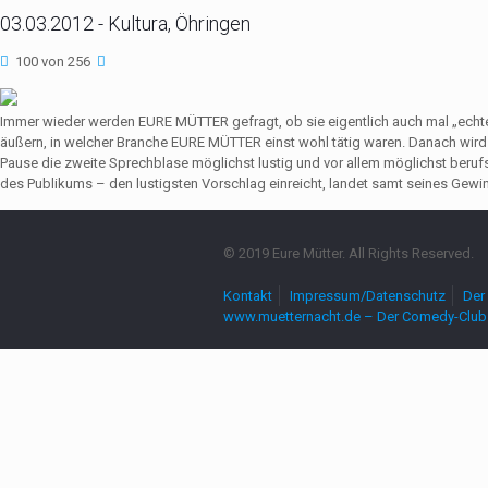
03.03.2012 - Kultura, Öhringen
100 von 256
Immer wieder werden EURE MÜTTER gefragt, ob sie eigentlich auch mal „echte
äußern, in welcher Branche EURE MÜTTER einst wohl tätig waren. Danach wir
Pause die zweite Sprechblase möglichst lustig und vor allem möglichst beruf
des Publikums – den lustigsten Vorschlag einreicht, landet samt seines Gewin
© 2019 Eure Mütter. All Rights Reserved.
Kontakt
Impressum/Datenschutz
Der 
www.muetternacht.de – Der Comedy-Club