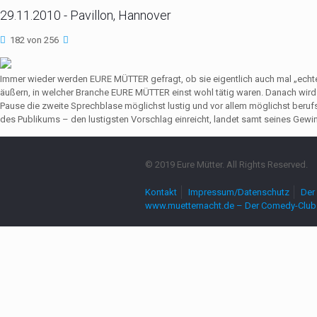
29.11.2010 - Pavillon, Hannover
182 von 256
Immer wieder werden EURE MÜTTER gefragt, ob sie eigentlich auch mal „echte
äußern, in welcher Branche EURE MÜTTER einst wohl tätig waren. Danach wir
Pause die zweite Sprechblase möglichst lustig und vor allem möglichst beruf
des Publikums – den lustigsten Vorschlag einreicht, landet samt seines Gewin
© 2019 Eure Mütter. All Rights Reserved.
Kontakt
Impressum/Datenschutz
Der 
www.muetternacht.de – Der Comedy-Club