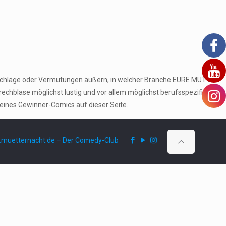
orschläge oder Vermutungen äußern, in welcher Branche EURE MÜTTER
echblase möglichst lustig und vor allem möglichst berufsspezifisch
seines Gewinner-Comics auf dieser Seite.
muetternacht.de – Der Comedy-Club