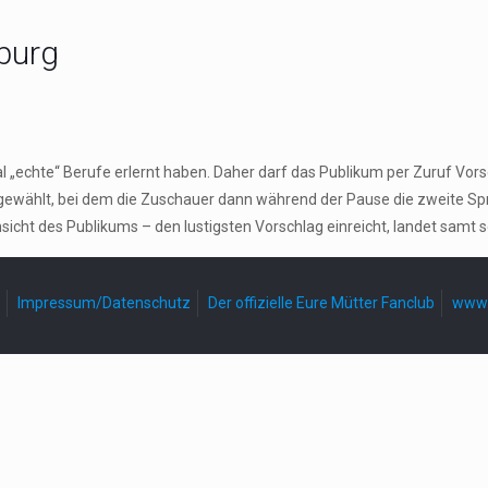
burg
l „echte“ Berufe erlernt haben. Daher darf das Publikum per Zuruf V
sgewählt, bei dem die Zuschauer dann während der Pause die zweite Spr
sicht des Publikums – den lustigsten Vorschlag einreicht, landet samt 
Impressum/Datenschutz
Der offizielle Eure Mütter Fanclub
www.