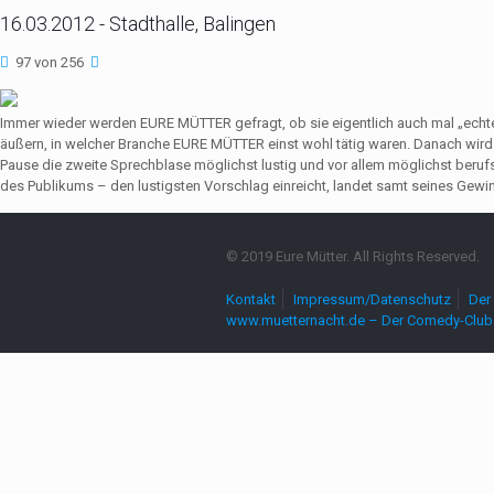
16.03.2012 - Stadthalle, Balingen
97 von 256
Immer wieder werden EURE MÜTTER gefragt, ob sie eigentlich auch mal „echte
äußern, in welcher Branche EURE MÜTTER einst wohl tätig waren. Danach wir
Pause die zweite Sprechblase möglichst lustig und vor allem möglichst beruf
des Publikums – den lustigsten Vorschlag einreicht, landet samt seines Gewin
© 2019 Eure Mütter. All Rights Reserved.
Kontakt
Impressum/Datenschutz
Der 
www.muetternacht.de – Der Comedy-Club