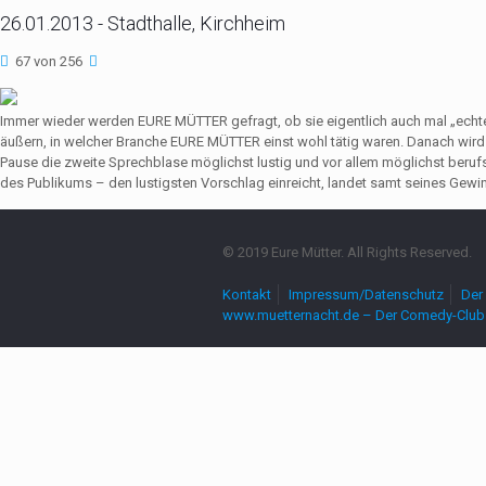
26.01.2013 - Stadthalle, Kirchheim
67 von 256
Immer wieder werden EURE MÜTTER gefragt, ob sie eigentlich auch mal „echte
äußern, in welcher Branche EURE MÜTTER einst wohl tätig waren. Danach wir
Pause die zweite Sprechblase möglichst lustig und vor allem möglichst beruf
des Publikums – den lustigsten Vorschlag einreicht, landet samt seines Gewin
© 2019 Eure Mütter. All Rights Reserved.
Kontakt
Impressum/Datenschutz
Der 
www.muetternacht.de – Der Comedy-Club