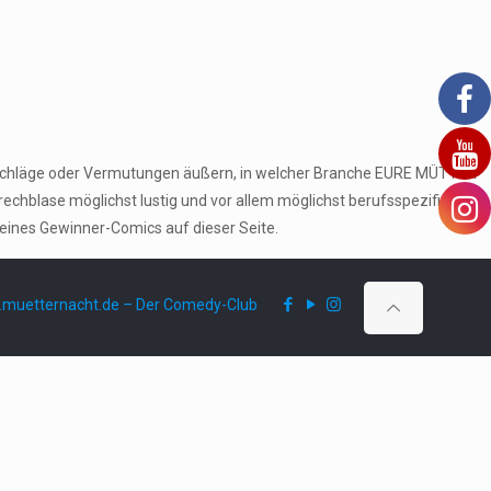
orschläge oder Vermutungen äußern, in welcher Branche EURE MÜTTER
echblase möglichst lustig und vor allem möglichst berufsspezifisch
seines Gewinner-Comics auf dieser Seite.
muetternacht.de – Der Comedy-Club