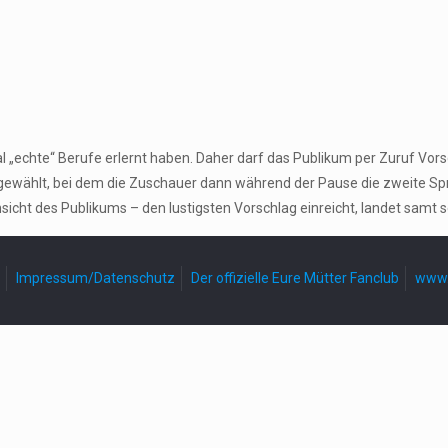
l „echte“ Berufe erlernt haben. Daher darf das Publikum per Zuruf V
sgewählt, bei dem die Zuschauer dann während der Pause die zweite Spr
sicht des Publikums – den lustigsten Vorschlag einreicht, landet samt 
Impressum/Datenschutz
Der offizielle Eure Mütter Fanclub
www.