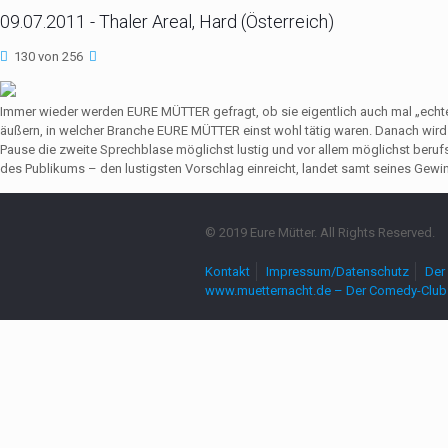
09.07.2011 - Thaler Areal, Hard (Österreich)
130 von 256
Immer wieder werden EURE MÜTTER gefragt, ob sie eigentlich auch mal „echte
äußern, in welcher Branche EURE MÜTTER einst wohl tätig waren. Danach wir
Pause die zweite Sprechblase möglichst lustig und vor allem möglichst beruf
des Publikums – den lustigsten Vorschlag einreicht, landet samt seines Gewin
© 2019 Eure Mütter. All Rights Reserved.
Kontakt
Impressum/Datenschutz
Der 
www.muetternacht.de – Der Comedy-Club