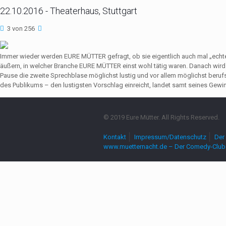
22.10.2016 - Theaterhaus, Stuttgart
3 von 256
Immer wieder werden EURE MÜTTER gefragt, ob sie eigentlich auch mal „echte
äußern, in welcher Branche EURE MÜTTER einst wohl tätig waren. Danach wir
Pause die zweite Sprechblase möglichst lustig und vor allem möglichst beruf
des Publikums – den lustigsten Vorschlag einreicht, landet samt seines Gewin
© 2019 Eure Mütter. All Rights Reserved.
Kontakt
Impressum/Datenschutz
Der 
www.muetternacht.de – Der Comedy-Club