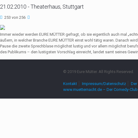
21.02.2010 - Theaterhaus, Stuttgart
253 von 256
Immer wieder werden EURE MÜTTER gefragt, ob sie eigentlich auch mal „echte
äußern, in welcher Branche EURE MÜTTER einst wohl tätig waren. Danach wir
Pause die zweite Sprechblase möglichst lustig und vor allem möglichst beruf
des Publikums – den lustigsten Vorschlag einreicht, landet samt seines Gewin
© 2019 Eure Mütter. All Rights Reserved.
Kontakt
Impressum/Datenschutz
Der 
www.muetternacht.de – Der Comedy-Club