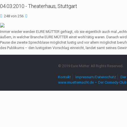
04.03.2010 - Theaterhaus, Stuttgart
248 von 256
Immer wieder werden EURE MÜTTER gefragt, ob sie eigentlich auch mal „echte
äußern, in welcher Branche EURE MÜTTER einst wohl tätig waren. Danach wir
Pause die zweite Sprechblase möglichst lustig und vor allem möglichst beruf
des Publikums – den lustigsten Vorschlag einreicht, landet samt seines Gewin
© 2019 Eure Mütter. All Rights Reserved.
Kontakt
Impressum/Datenschutz
Der 
www.muetternacht.de – Der Comedy-Club