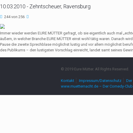
10.03.2010 - Zehntscheuer, Ravensburg
244 von 256
Immer wieder werden EURE MÜTTER gefragt, ob sie eigentlich auch mal „echte
äußern, in welcher Branche EURE MÜTTER einst wohl tätig waren. Danach wir
Pause die zweite Sprechblase möglichst lustig und vor allem möglichst beruf
des Publikums – den lustigsten Vorschlag einreicht, landet samt seines Gewin
© 2019 Eure Mütter. All Rights Reserved.
Kontakt
Impressum/Datenschutz
Der 
www.muetternacht.de – Der Comedy-Club