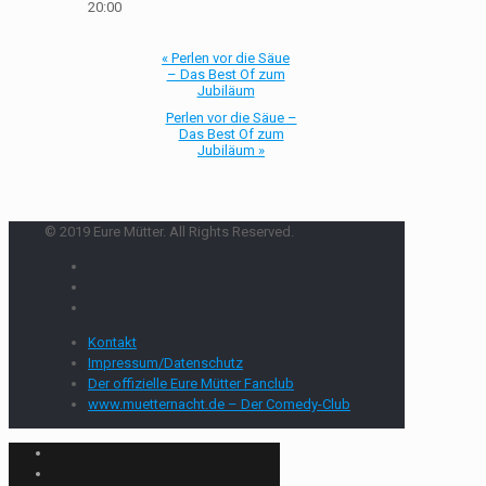
20:00
«
Perlen vor die Säue
– Das Best Of zum
Jubiläum
Perlen vor die Säue –
Das Best Of zum
Jubiläum
»
© 2019 Eure Mütter. All Rights Reserved.
Kontakt
Impressum/Datenschutz
Der offizielle Eure Mütter Fanclub
www.muetternacht.de – Der Comedy-Club