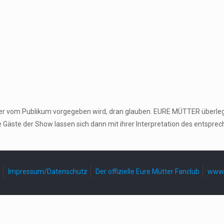
 der vom Publikum vorgegeben wird, dran glauben. EURE MÜTTER überle
e Gäste der Show lassen sich dann mit ihrer Interpretation des entspr
Impressum/Datenschutz
Der offizielle Eure Mütter Fanclub
www.