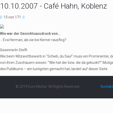
10.10.2007 - Café Hahn, Koblenz
13 von 171
Wie war der Gesichtsausdruck von...
... Eva Herman, als sie bei Kerner rausflog?
GewinnerIn Steffi
Wie beim Witzwettbewerb in "Schieb, du Sau!" muss ein Prominenter,
von ihren Zuschauern wissen: "Wie hat der bzw. die da gekuckt?" Mutig
des Publikums – am lustigsten gemacht hat, landet auf dieser Seite.
© 2019 Eure Mütter. All Rights Reserved.
Kontakt