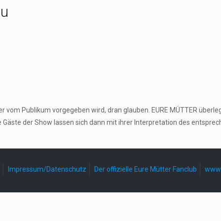
au
 der vom Publikum vorgegeben wird, dran glauben. EURE MÜTTER überle
e Gäste der Show lassen sich dann mit ihrer Interpretation des entspr
Impressum/Datenschutz
Der offizielle Eure Mütter Fanclub
www.