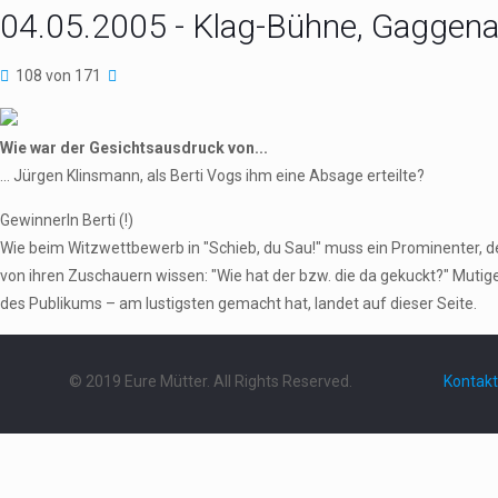
04.05.2005 - Klag-Bühne, Gaggen
108 von 171
Wie war der Gesichtsausdruck von...
... Jürgen Klinsmann, als Berti Vogs ihm eine Absage erteilte?
GewinnerIn Berti (!)
Wie beim Witzwettbewerb in "Schieb, du Sau!" muss ein Prominenter,
von ihren Zuschauern wissen: "Wie hat der bzw. die da gekuckt?" Mutig
des Publikums – am lustigsten gemacht hat, landet auf dieser Seite.
© 2019 Eure Mütter. All Rights Reserved.
Kontakt