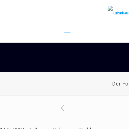
Der F