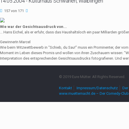
14.05.2004 - Kulturhaus Schwanen, Waiblingen
157 von 171
Wie war der Gesichtsausdruck von...
... Hans Eichel, als er erfuhr, dass das Haushaltsloch ein paar Milliarden größer
GewinnerIn Marcel
Wie beim Witzwettbewerb in "Schieb, du Sau!" muss ein Prominenter, der vo
Moment im Leben dieses Promis und wollen von ihren Zuschauern wissen: "Wie
Interpretation des entsprechenden Gesichtsausdrucks fotografieren. Und wer 
© 2019 Eure Mütter. All Rights Reserved.
Kontakt
Impressum/Datenschutz
Der 
www.muetternacht.de – Der Comedy-Club