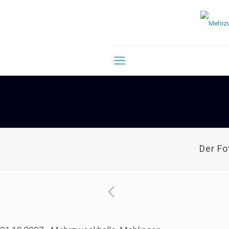
Der F