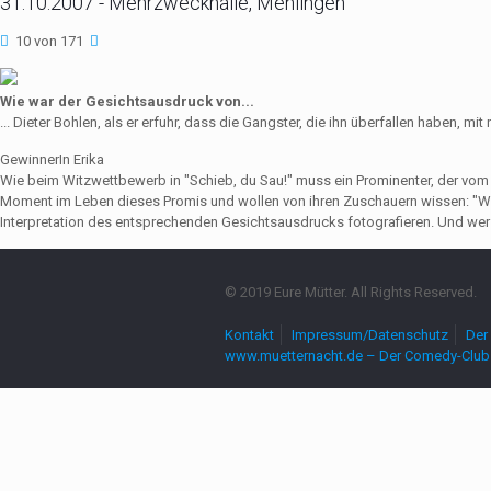
31.10.2007 - Mehrzweckhalle, Mehlingen
10 von 171
Wie war der Gesichtsausdruck von...
... Dieter Bohlen, als er erfuhr, dass die Gangster, die ihn überfallen haben,
GewinnerIn Erika
Wie beim Witzwettbewerb in "Schieb, du Sau!" muss ein Prominenter, der vo
Moment im Leben dieses Promis und wollen von ihren Zuschauern wissen: "Wie
Interpretation des entsprechenden Gesichtsausdrucks fotografieren. Und wer 
© 2019 Eure Mütter. All Rights Reserved.
Kontakt
Impressum/Datenschutz
Der 
www.muetternacht.de – Der Comedy-Club