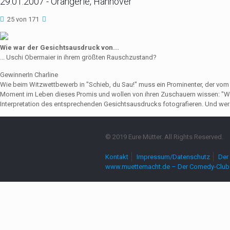
29.01.2007 - Orangerie, Hannover
25 von 171
Wie war der Gesichtsausdruck von...
... Uschi Obermaier in ihrem größten Rauschzustand?
GewinnerIn Charline
Wie beim Witzwettbewerb in "Schieb, du Sau!" muss ein Prominenter, der vo
Moment im Leben dieses Promis und wollen von ihren Zuschauern wissen: "Wie
Interpretation des entsprechenden Gesichtsausdrucks fotografieren. Und wer 
© 2019 Eure Mütter. All Rights Reserved.
Kontakt
Impressum/Datenschutz
Der 
www.muetternacht.de – Der Comedy-Club