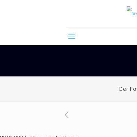
Der F