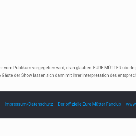
 der vom Publikum vorgegeben wird, dran glauben. EURE MÜTTER überle
e Gäste der Show lassen sich dann mit ihrer Interpretation des entspr
Impressum/Datenschutz
Der offizielle Eure Mütter Fanclub
www.