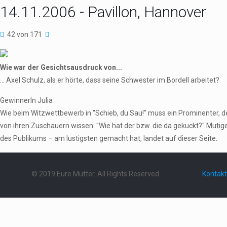
14.11.2006 - Pavillon, Hannover
42 von 171
Wie war der Gesichtsausdruck von...
... Axel Schulz, als er hörte, dass seine Schwester im Bordell arbeitet?
GewinnerIn Julia
Wie beim Witzwettbewerb in "Schieb, du Sau!" muss ein Prominenter,
von ihren Zuschauern wissen: "Wie hat der bzw. die da gekuckt?" Mutig
des Publikums – am lustigsten gemacht hat, landet auf dieser Seite.
© 2019 Eure Mütter. All Rights Reserved.
Kontakt