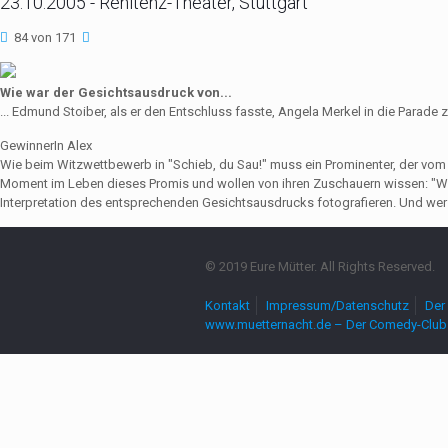
23.10.2005 - Renitenz-Theater, Stuttgart
84 von 171
Wie war der Gesichtsausdruck von...
... Edmund Stoiber, als er den Entschluss fasste, Angela Merkel in die Parade 
GewinnerIn Alex
Wie beim Witzwettbewerb in "Schieb, du Sau!" muss ein Prominenter, der vo
Moment im Leben dieses Promis und wollen von ihren Zuschauern wissen: "Wie
Interpretation des entsprechenden Gesichtsausdrucks fotografieren. Und wer 
© 2019 Eure Mütter. All Rights Reserved.
Kontakt
Impressum/Datenschutz
Der 
www.muetternacht.de – Der Comedy-Club