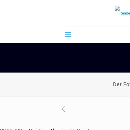
Der F