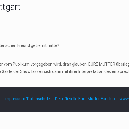
ttgart
äterischen Freund getrennt hatte?
 der vom Publikum vorgegeben wird, dran glauben. EURE MÜTTER überle
e Gäste der Show lassen sich dann mit ihrer Interpretation des entspr
Impressum/Datenschutz
Der offizielle Eure Mütter Fanclub
www.