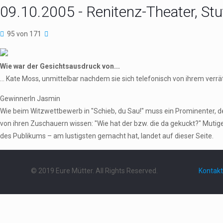
09.10.2005 - Renitenz-Theater, Stu
95 von 171
Wie war der Gesichtsausdruck von...
... Kate Moss, unmittelbar nachdem sie sich telefonisch von ihrem verr
GewinnerIn Jasmin
Wie beim Witzwettbewerb in "Schieb, du Sau!" muss ein Prominenter,
von ihren Zuschauern wissen: "Wie hat der bzw. die da gekuckt?" Mutig
des Publikums – am lustigsten gemacht hat, landet auf dieser Seite.
© 2019 Eure Mütter. All Rights Reserved.
Kontakt