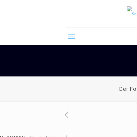
Der F