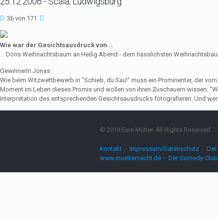
25.12.2006 - Scala, Ludwigsburg
36 von 171
Wie war der Gesichtsausdruck von...
... Dons Weihnachtsbaum an Heilig Abend - dem hässlichsten Weihnachtsba
GewinnerIn Jonas
Wie beim Witzwettbewerb in "Schieb, du Sau!" muss ein Prominenter, der vo
Moment im Leben dieses Promis und wollen von ihren Zuschauern wissen: "Wie
Interpretation des entsprechenden Gesichtsausdrucks fotografieren. Und wer 
© 2019 Eure Mütter. All Rights Reserved.
Kontakt
Impressum/Datenschutz
Der 
www.muetternacht.de – Der Comedy-Club