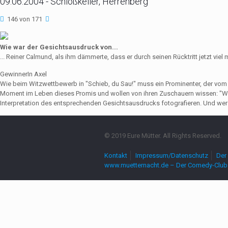
09.06.2004 - Schloßkeller, Herrenberg
146 von 171
Wie war der Gesichtsausdruck von...
... Reiner Calmund, als ihm dämmerte, dass er durch seinen Rücktritt jetzt viel
GewinnerIn Axel
Wie beim Witzwettbewerb in "Schieb, du Sau!" muss ein Prominenter, der vo
Moment im Leben dieses Promis und wollen von ihren Zuschauern wissen: "Wie
Interpretation des entsprechenden Gesichtsausdrucks fotografieren. Und wer 
© 2019 Eure Mütter. All Rights Reserved.
Kontakt
Impressum/Datenschutz
Der 
www.muetternacht.de – Der Comedy-Club