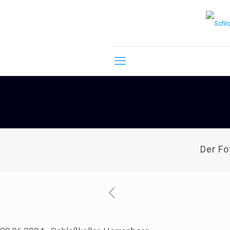
Der F