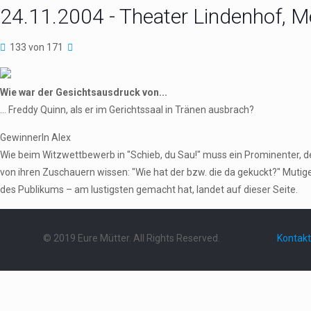
24.11.2004 - Theater Lindenhof, M
133 von 171
Wie war der Gesichtsausdruck von...
... Freddy Quinn, als er im Gerichtssaal in Tränen ausbrach?
GewinnerIn Alex
Wie beim Witzwettbewerb in "Schieb, du Sau!" muss ein Prominenter,
von ihren Zuschauern wissen: "Wie hat der bzw. die da gekuckt?" Mutig
des Publikums – am lustigsten gemacht hat, landet auf dieser Seite.
© 2019 Eure Mütter. All Rights Reserved.
Kontakt