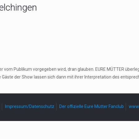
elchingen
 der vom Publikum vorgegeben wird, dran glauben. EURE MÜTTER überle
e Gäste der Show lassen sich dann mit ihrer Interpretation des entspr
Impressum/Datenschutz
Der offizielle Eure Mütter Fanclub
www.