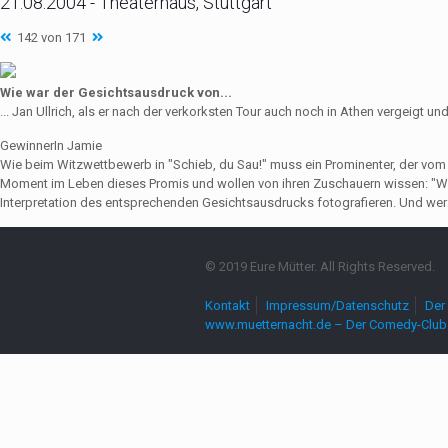
21.08.2004 - Theaterhaus, Stuttgart
142 von 171
Wie war der Gesichtsausdruck von...
... Jan Ullrich, als er nach der verkorksten Tour auch noch in Athen vergeigt und
GewinnerIn Jamie
Wie beim Witzwettbewerb in "Schieb, du Sau!" muss ein Prominenter, der vo
Moment im Leben dieses Promis und wollen von ihren Zuschauern wissen: "Wie
Interpretation des entsprechenden Gesichtsausdrucks fotografieren. Und wer 
© 2019 Eure Mütter. All Rights Reserved.
Kontakt
Impressum/Datenschutz
Der 
www.muetternacht.de – Der Comedy-Club