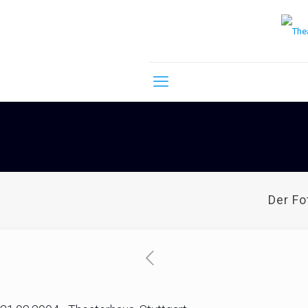
Der F