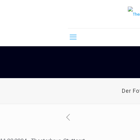
Der F