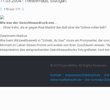
11.03.2004 - Theaterhaus, Stuttgart
170 von 171
Wie war der Gesichtsausdruck von...
... Oliver Kahn, als er gegen Real Madrid den Ball über die Torlinie rollen ließ?
GewinnerIn Markus
Wie beim Witzwettbewerb in "Schieb, du Sau!" muss ein Prominenter, der vo
Moment im Leben dieses Promis und wollen von ihren Zuschauern wissen: "Wie
Interpretation des entsprechenden Gesichtsausdrucks fotografieren. Und wer 
© 2019 Eure Mütter. All Rights Reserved.
Kontakt
Impressum/Datenschutz
Der 
www.muetternacht.de – Der Comedy-Club