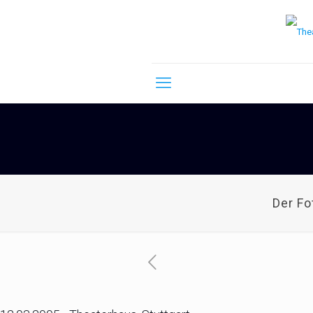
Der F