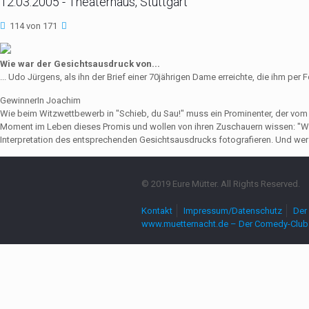
12.03.2005 - Theaterhaus, Stuttgart
114 von 171
Wie war der Gesichtsausdruck von...
... Udo Jürgens, als ihn der Brief einer 70jährigen Dame erreichte, die ihm p
GewinnerIn Joachim
Wie beim Witzwettbewerb in "Schieb, du Sau!" muss ein Prominenter, der vo
Moment im Leben dieses Promis und wollen von ihren Zuschauern wissen: "Wie
Interpretation des entsprechenden Gesichtsausdrucks fotografieren. Und wer 
© 2019 Eure Mütter. All Rights Reserved.
Kontakt
Impressum/Datenschutz
Der 
www.muetternacht.de – Der Comedy-Club