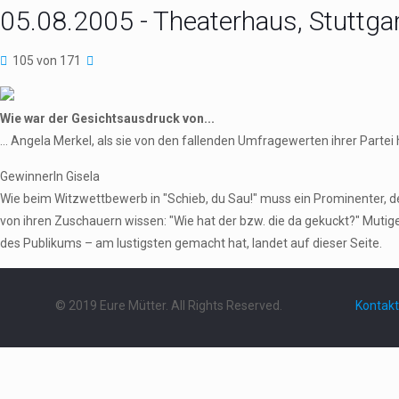
05.08.2005 - Theaterhaus, Stuttga
105 von 171
Wie war der Gesichtsausdruck von...
... Angela Merkel, als sie von den fallenden Umfragewerten ihrer Partei
GewinnerIn Gisela
Wie beim Witzwettbewerb in "Schieb, du Sau!" muss ein Prominenter,
von ihren Zuschauern wissen: "Wie hat der bzw. die da gekuckt?" Mutig
des Publikums – am lustigsten gemacht hat, landet auf dieser Seite.
© 2019 Eure Mütter. All Rights Reserved.
Kontakt