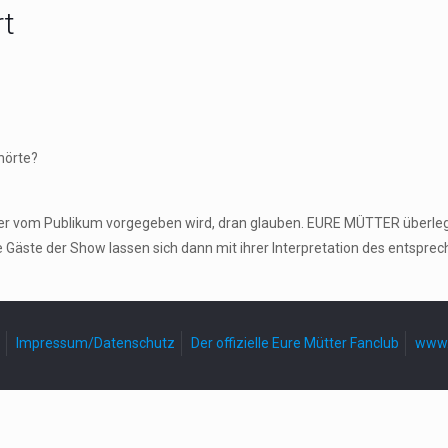
rt
 hörte?
 der vom Publikum vorgegeben wird, dran glauben. EURE MÜTTER überle
e Gäste der Show lassen sich dann mit ihrer Interpretation des entspr
Impressum/Datenschutz
Der offizielle Eure Mütter Fanclub
www.