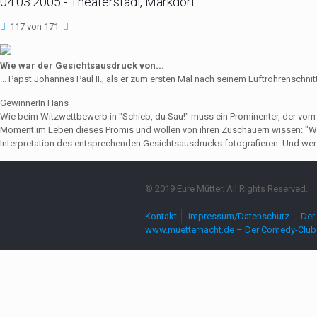
04.03.2005 - Theaterstadl, Markdorf
117 von 171
Wie war der Gesichtsausdruck von...
... Papst Johannes Paul II., als er zum ersten Mal nach seinem Luftröhrenschni
GewinnerIn Hans
Wie beim Witzwettbewerb in "Schieb, du Sau!" muss ein Prominenter, der vo
Moment im Leben dieses Promis und wollen von ihren Zuschauern wissen: "Wie
Interpretation des entsprechenden Gesichtsausdrucks fotografieren. Und wer 
© 2019 Eure Mütter. All Rights Reserved.
Kontakt
Impressum/Datenschutz
Der 
www.muetternacht.de – Der Comedy-Club