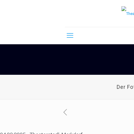
Der F