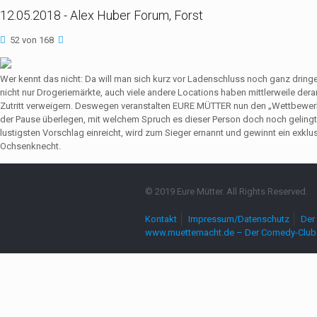
12.05.2018 - Alex Huber Forum, Forst
52 von 168
Wer kennt das nicht: Da will man sich kurz vor Ladenschluss noch ganz dri
nicht nur Drogeriemärkte, auch viele andere Locations haben mittlerweile de
Zutritt verweigern. Deswegen veranstalten EURE MÜTTER nun den „Wettbewerb
der Pause überlegen, mit welchem Spruch es dieser Person doch noch gelingt,
lustigsten Vorschlag einreicht, wird zum Sieger ernannt und gewinnt ein exkl
Ochsenknecht.
© 2019 Eure Mütter. All Rights Reserved.
Kontakt
Impressum/Datenschutz
Der 
www.muetternacht.de – Der Comedy-Club