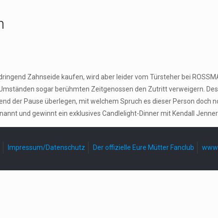
h
z dringend Zahnseide kaufen, wird aber leider vom Türsteher bei ROSS
nter Umständen sogar berühmten Zeitgenossen den Zutritt verweigern.
nd der Pause überlegen, mit welchem Spruch es dieser Person doch noch
ernannt und gewinnt ein exklusives Candlelight-Dinner mit Kendall Je
Impressum/Datenschutz
Der offizielle Eure Mütter Fanclub
www.