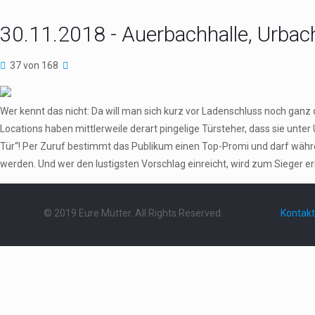
30.11.2018 - Auerbachhalle, Urbac
37 von 168
Wer kennt das nicht: Da will man sich kurz vor Ladenschluss noch gan
Locations haben mittlerweile derart pingelige Türsteher, dass sie u
Tür“! Per Zuruf bestimmt das Publikum einen Top-Promi und darf währe
werden. Und wer den lustigsten Vorschlag einreicht, wird zum Sieger 
© 2019 Eure Mütter. All Rights Reserved.
Kontakt