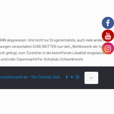
MANN abgewiesen. Und nicht nur Drogeriemärkte, auch viele andere
 Deswegen veranstalten EURE MÜTTER nun den „Wettbewerb der harten
 gelingt, vom Türsteher in die betreffende Lokalität eingelassen zu
nner und/oder Cayennepfeffer-Schubidu Ochsenknecht.
muetternacht.de – Der Comedy-Club