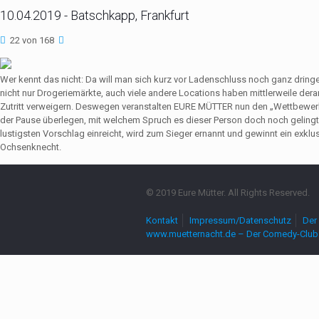
10.04.2019 - Batschkapp, Frankfurt
22 von 168
Wer kennt das nicht: Da will man sich kurz vor Ladenschluss noch ganz dri
nicht nur Drogeriemärkte, auch viele andere Locations haben mittlerweile de
Zutritt verweigern. Deswegen veranstalten EURE MÜTTER nun den „Wettbewerb
der Pause überlegen, mit welchem Spruch es dieser Person doch noch gelingt,
lustigsten Vorschlag einreicht, wird zum Sieger ernannt und gewinnt ein exkl
Ochsenknecht.
© 2019 Eure Mütter. All Rights Reserved.
Kontakt
Impressum/Datenschutz
Der 
www.muetternacht.de – Der Comedy-Club