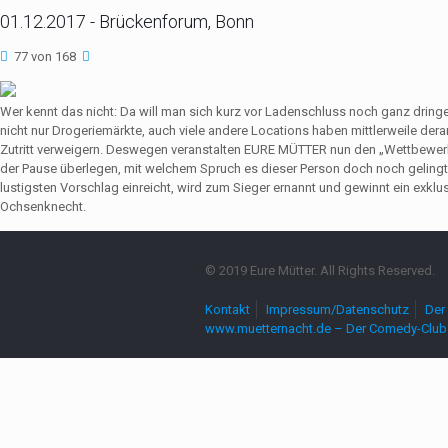
01.12.2017 - Brückenforum, Bonn
77 von 168
Wer kennt das nicht: Da will man sich kurz vor Ladenschluss noch ganz dri
nicht nur Drogeriemärkte, auch viele andere Locations haben mittlerweile de
Zutritt verweigern. Deswegen veranstalten EURE MÜTTER nun den „Wettbewerb
der Pause überlegen, mit welchem Spruch es dieser Person doch noch gelingt,
lustigsten Vorschlag einreicht, wird zum Sieger ernannt und gewinnt ein exkl
Ochsenknecht.
© 2019 Eure Mütter. All Rights Reserved.
Kontakt
Impressum/Datenschutz
Der 
www.muetternacht.de – Der Comedy-Club