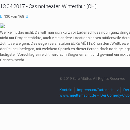
13.04.2017 - Casinotheater, Winterthur (CH)
130 von 168
Wer kennt das nicht: Da will man sich kurz vor Ladenschluss noch ganz dri
nicht nur Drogeriemärkte, auch viele andere Locations haben mittlerweile de
Zutritt verweigern. Deswegen veranstalten EURE MÜTTER nun den „Wettbewerb
der Pause überlegen, mit welchem Spruch es dieser Person doch noch gelingt,
lustigsten Vorschlag einreicht, wird zum Sieger ernannt und gewinnt ein exkl
Ochsenknecht.
© 2019 Eure Mütter. All Rights Reserved.
Kontakt
Impressum/Datenschutz
Der 
www.muetternacht.de – Der Comedy-Club