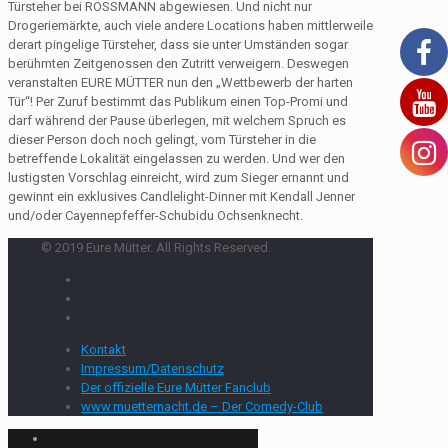
Türsteher bei ROSSMANN abgewiesen. Und nicht nur
Drogeriemärkte, auch viele andere Locations haben mittlerweile
derart pingelige Türsteher, dass sie unter Umständen sogar
berühmten Zeitgenossen den Zutritt verweigern. Deswegen
veranstalten EURE MÜTTER nun den „Wettbewerb der harten
Tür“! Per Zuruf bestimmt das Publikum einen Top-Promi und
darf während der Pause überlegen, mit welchem Spruch es
dieser Person doch noch gelingt, vom Türsteher in die
betreffende Lokalität eingelassen zu werden. Und wer den
lustigsten Vorschlag einreicht, wird zum Sieger ernannt und
gewinnt ein exklusives Candlelight-Dinner mit Kendall Jenner
und/oder Cayennepfeffer-Schubidu Ochsenknecht.
© 2019 Eure Mütter. All Rights Reserved.
Kontakt
Impressum/Datenschutz
Der offizielle Eure Mütter Fanclub
www.muetternacht.de – Der Comedy-Club