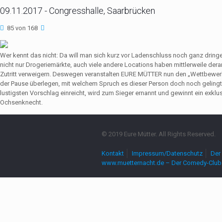
09.11.2017 - Congresshalle, Saarbrücken
85 von 168
Wer kennt das nicht: Da will man sich kurz vor Ladenschluss noch ganz dri
nicht nur Drogeriemärkte, auch viele andere Locations haben mittlerweile de
Zutritt verweigern. Deswegen veranstalten EURE MÜTTER nun den „Wettbewerb
der Pause überlegen, mit welchem Spruch es dieser Person doch noch gelingt,
lustigsten Vorschlag einreicht, wird zum Sieger ernannt und gewinnt ein exkl
Ochsenknecht.
© 2019 Eure Mütter. All Rights Reserved.
Kontakt
Impressum/Datenschutz
Der 
www.muetternacht.de – Der Comedy-Club