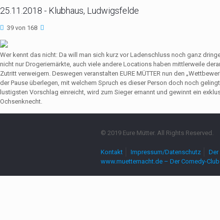
25.11.2018 - Klubhaus, Ludwigsfelde
39 von 168
Wer kennt das nicht: Da will man sich kurz vor Ladenschluss noch ganz dri
nicht nur Drogeriemärkte, auch viele andere Locations haben mittlerweile de
Zutritt verweigern. Deswegen veranstalten EURE MÜTTER nun den „Wettbewerb
der Pause überlegen, mit welchem Spruch es dieser Person doch noch gelingt,
lustigsten Vorschlag einreicht, wird zum Sieger ernannt und gewinnt ein exkl
Ochsenknecht.
© 2019 Eure Mütter. All Rights Reserved.
Kontakt
Impressum/Datenschutz
Der 
www.muetternacht.de – Der Comedy-Club